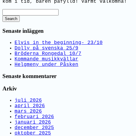
kom i tid, baren påfylld! Varmt välkomna!
Search
Senaste inläggen
Elvis in the beginning- 23/10
Dolly på svenska 25/9
Bröderna Rongedal 10/7
Kommande musikkvällar
Helgmeny under Påsken
Senaste kommentarer
Arkiv
juli 2026
april 2026
mars 2026
februari 2026
januari 2026
december 2025
oktober 2025