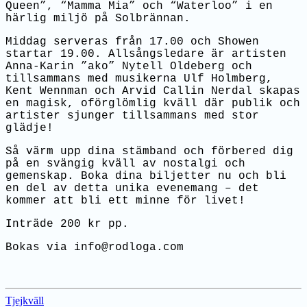
Queen”, “Mamma Mia” och “Waterloo” i en
härlig miljö på Solbrännan.
Middag serveras från 17.00 och Showen
startar 19.00. Allsångsledare är artisten
Anna-Karin ”ako” Nytell Oldeberg och
tillsammans med musikerna Ulf Holmberg,
Kent Wennman och Arvid Callin Nerdal skapas
en magisk, oförglömlig kväll där publik och
artister sjunger tillsammans med stor
glädje!
Så värm upp dina stämband och förbered dig
på en svängig kväll av nostalgi och
gemenskap. Boka dina biljetter nu och bli
en del av detta unika evenemang – det
kommer att bli ett minne för livet!
Inträde 200 kr pp.
Bokas via info@rodloga.com
Tjejkväll