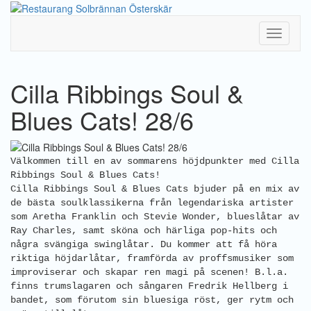
Toggle
Navigati
Cilla Ribbings Soul &
Blues Cats! 28/6
Välkommen till en av sommarens höjdpunkter med Cilla
Ribbings Soul & Blues Cats!
Cilla Ribbings Soul & Blues Cats bjuder på en mix av
de bästa soulklassikerna från legendariska artister
som Aretha Franklin och Stevie Wonder, blueslåtar av
Ray Charles, samt sköna och härliga pop-hits och
några svängiga swinglåtar. Du kommer att få höra
riktiga höjdarlåtar, framförda av proffsmusiker som
improviserar och skapar ren magi på scenen! B.l.a.
finns trumslagaren och sångaren Fredrik Hellberg i
bandet, som förutom sin bluesiga röst, ger rytm och