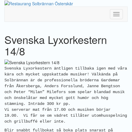
Toggle
Navigati
Svenska Lyxorkestern
14/8
Svenska Lyxorkestern äntligen tillbaka igen med våra
kära och mycket uppskattade musiker! Välkända på
Solbrännan är de professionella bröderna Gardemar
från Åkersberga, Anders Forsslund, Janne Bengtson
och Peter “Milan” Milefors som spelar blandad musik
och önskelåtar med mycket gott humör och hög
stämning. Inträde 300 kr pp.
Vi serverar mat från 17.00 och musiken börjar
19.00. Vi får se om vädret tillåter utomhusspelning
och grillbuffé eller inte.
Blir snabbt fullbokat så boka plats snarast på