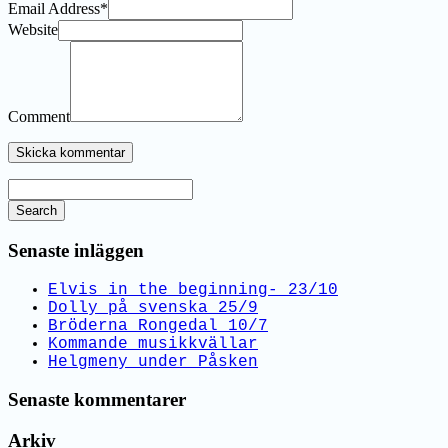
Email Address
*
Website
Comment
Search
Senaste inläggen
Elvis in the beginning- 23/10
Dolly på svenska 25/9
Bröderna Rongedal 10/7
Kommande musikkvällar
Helgmeny under Påsken
Senaste kommentarer
Arkiv