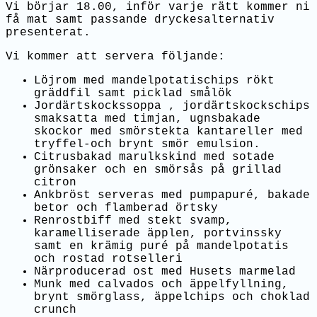
Vi börjar 18.00, inför varje rätt kommer ni
få mat samt passande dryckesalternativ
presenterat.
Vi kommer att servera följande:
Löjrom med mandelpotatischips rökt
gräddfil samt picklad smålök
Jordärtskockssoppa , jordärtskockschips
smaksatta med timjan, ugnsbakade
skockor med smörstekta kantareller med
tryffel-och brynt smör emulsion.
Citrusbakad marulkskind med sotade
grönsaker och en smörsås på grillad
citron
Ankbröst serveras med pumpapuré, bakade
betor och flamberad örtsky
Renrostbiff med stekt svamp,
karamelliserade äpplen, portvinssky
samt en krämig puré på mandelpotatis
och rostad rotselleri
Närproducerad ost med Husets marmelad
Munk med calvados och äppelfyllning,
brynt smörglass, äppelchips och choklad
crunch