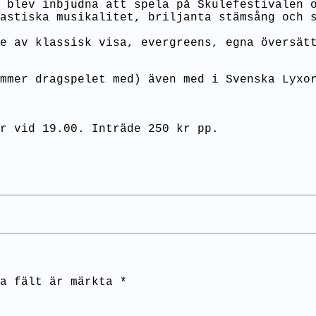
 blev inbjudna att spela på Skulefestivalen o
astiska musikalitet, briljanta stämsång och 
e av klassisk visa, evergreens, egna översät
mmer dragspelet med) även med i Svenska Lyxo
r vid 19.00. Inträde 250 kr pp.
a fält är märkta
*