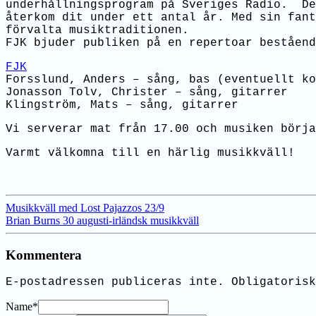
underhållningsprogram på Sveriges Radio. De
återkom dit under ett antal år. Med sin fant
förvalta musiktraditionen.
FJK bjuder publiken på en repertoar beståend
FJK
Forsslund, Anders – sång, bas (eventuellt ko
Jonasson Tolv, Christer – sång, gitarrer
Klingström, Mats – sång, gitarrer
Vi serverar mat från 17.00 och musiken börja
Varmt välkomna till en härlig musikkväll!
Musikkväll med Lost Pajazzos 23/9
Brian Burns 30 augusti-irländsk musikkväll
Kommentera
E-postadressen publiceras inte.
Obligatorisk
Name
*