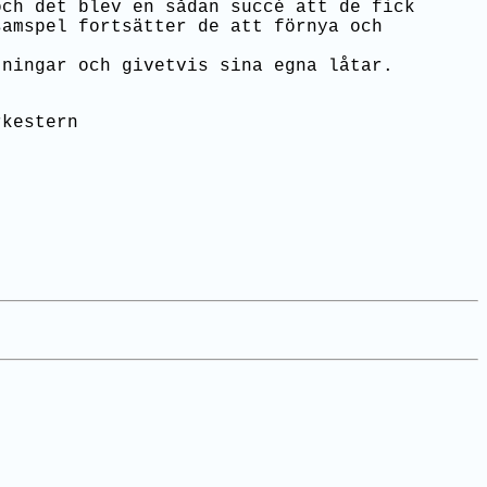
ch det blev en sådan succé att de fick
samspel fortsätter de att förnya och
tningar och givetvis sina egna låtar.
rkestern