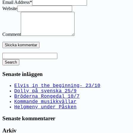
Email Address
*
Website
Comment
Search
Senaste inläggen
Elvis in the beginning- 23/10
Dolly på svenska 25/9
Bröderna Rongedal 10/7
Kommande musikkvällar
Helgmeny under Påsken
Senaste kommentarer
Arkiv