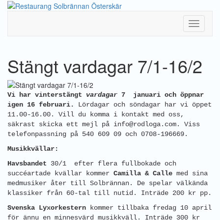
Toggle
Navigati
Stängt vardagar 7/1-16/2
Vi har vinterstängt
vardagar
7 januari och öppnar
igen 16 februari.
Lördagar och söndagar har vi öppet
11.00-16.00. Vill du komma i kontakt med oss,
säkrast skicka ett mejl på info@rodloga.com. Viss
telefonpassning på 540 609 09 och 0708-196669.
Musikkvällar:
Havsbandet
30/1 efter flera fullbokade och
succéartade kvällar kommer
Camilla & Calle
med sina
medmusiker åter till Solbrännan. De spelar välkända
klassiker från 60-tal till nutid. Inträde 200 kr pp.
Svenska Lyxorkestern
kommer tillbaka
fredag 10 april
för ännu en minnesvärd musikkväll. Inträde 300 kr